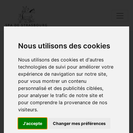
Nous utilisons des cookies
Adoptions de la semaine
Nous utilisons des cookies et d'autres
du 24 au 30 novembre
technologies de suivi pour améliorer votre
expérience de navigation sur notre site,
2025
pour vous montrer un contenu
personnalisé et des publicités ciblées,
29/11/2025 |
Posté par Catherine |
Adoption
|
Mots clés:
adoption
Adoptions chats
Adoptions chiens
Adoptions NAC
Adoptions de la semaine
pour analyser le trafic de notre site et
pour comprendre la provenance de nos
visiteurs.
J'accepte
Changer mes préférences