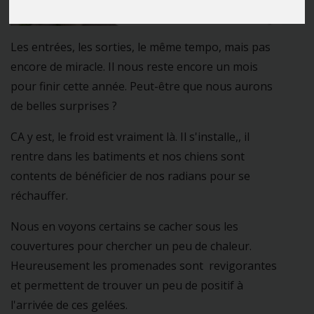
Les entrées, les sorties, le même tempo, mais pas
encore de miracle. Il nous reste encore un mois
pour finir cette année. Peut-être que nous aurons
de belles surprises ?
CA y est, le froid est vraiment là. Il s'installe,, il
rentre dans les batiments et nos chiens sont
contents de bénéficier de nos radians pour se
réchauffer.
Nous en voyons certains se cacher sous les
couvertures pour chercher un peu de chaleur.
Heureusement les promenades sont revigorantes
et permettent de trouver un peu de positif à
l'arrivée de ces gelées.