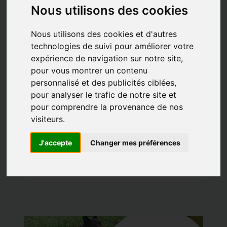
Nous utilisons des cookies
Adoption
Nous utilisons des cookies et d'autres
Adoptions de la
technologies de suivi pour améliorer votre
semaine du 20 au 26
expérience de navigation sur notre site,
juillet 2026
pour vous montrer un contenu
personnalisé et des publicités ciblées,
25/07/2026 |
Posté par Catherine |
Mots clés:
adoption
Adoptions chats
Adoptions chiens
Adoptions NAC
pour analyser le trafic de notre site et
Adoptions de la semaine
pour comprendre la provenance de nos
Les statistiques ne sont pas nos amies.
visiteurs.
...
J'accepte
Changer mes préférences
En lire plus