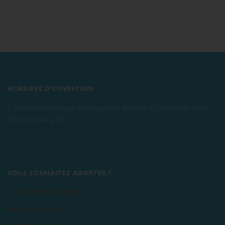
HORAIRES D'OUVERTURE
L'accueil téléphonique est disponible du lundi au samedi de 10h à
12h et de 14h à 18h.
VOUS SOUHAITEZ ADOPTER ?
Les conditions d'adoption
Adopter un chien