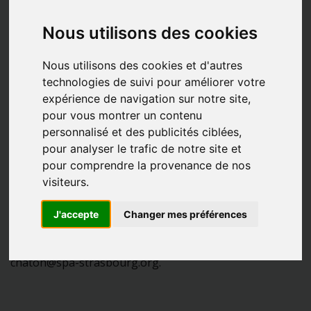
Adopter un chat
Nous utilisons des cookies
Vous avez bien réfléchi et êtes prêt à accueillir un
compagnon dans votre foyer ?
Nous utilisons des cookies et d'autres
technologies de suivi pour améliorer votre
Consultez la liste de tous nos pensionnaires à
expérience de navigation sur notre site,
l’adoption. Ils n’attendent que vous !
pour vous montrer un contenu
personnalisé et des publicités ciblées,
Pour les chats adultes, la chatterie n'est accessible que
pour analyser le trafic de notre site et
sur rendez-vous, n'hésitez pas à nous appeler pour
pour comprendre la provenance de nos
plus de renseignements. Les rendez-vous ont lieu
visiteurs.
uniquement les après-midi de 14h à 16h30 sur des
créneaux de 30 minutes du lundi au samedi.
J'accepte
Changer mes préférences
Pour adopter un chaton, contactez nous via :
chaton@spa-strasbourg.org.