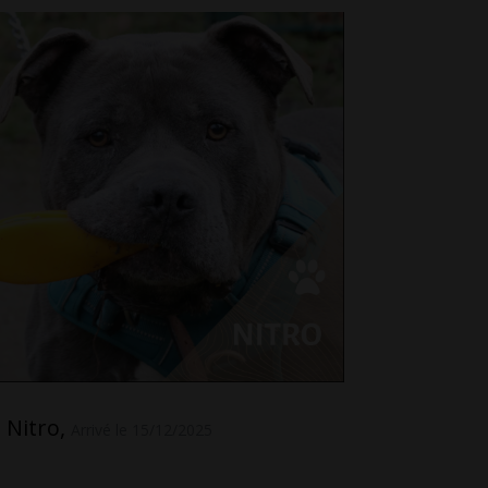
Nitro,
Dana,
Arrivé le 15/12/2025
A