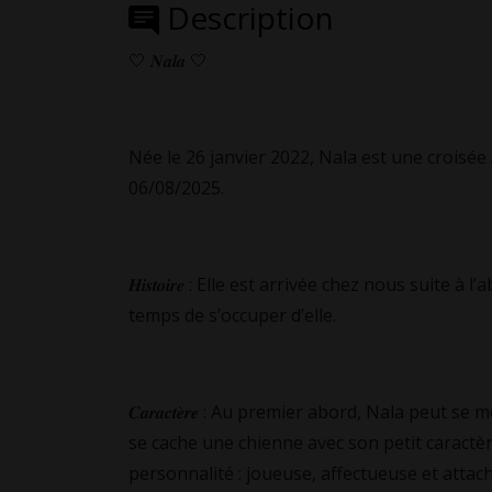
Description
🤍 𝑵𝒂𝒍𝒂 🤍
Née le 26 janvier 2022, Nala est une croisée 
06/08/2025.
𝑯𝒊𝒔𝒕𝒐𝒊𝒓𝒆 : Elle est arrivée chez nous suit
temps de s’occuper d’elle.
𝑪𝒂𝒓𝒂𝒄𝒕𝒆̀𝒓𝒆 : Au premier abord, Nala peut
se cache une chienne avec son petit caractère
personnalité : joueuse, affectueuse et attac