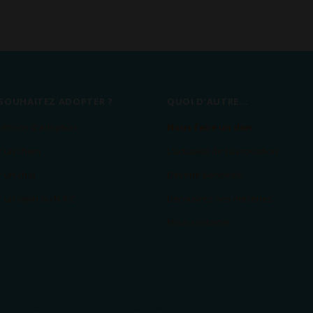
SOUHAITEZ ADOPTER ?
QUOI D'AUTRE...
ditions d'adoption
Nous faire un don
 un chien
L'actualité de l'association
 un chat
Devenir bénévole
 un lapin ou N.A.C
Découvrez nos mécènes
Nous contacter