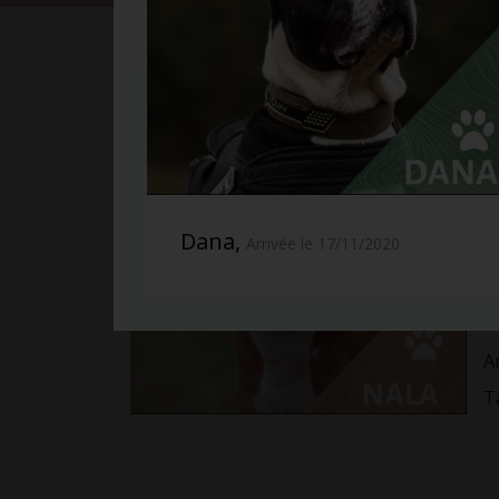
N
S
R
Dana,
Arrivée le 17/11/2020
T
St
D
A
T