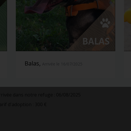
Informations générales
om de l'animal : Nala
exe : Femelle
ace : X American Bully
Balas,
Arrivée le 16/07/2025
aille : Moyen
érilisée : Non
ate de naissance : 2022
rrivée dans notre refuge : 06/08/2025
arif d'adoption : 300 €