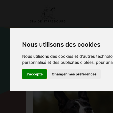
Nous utilisons des cookies
ADOPTER UN D
Nous utilisons des cookies et d'autres technolo
personnalisé et des publicités ciblées, pour ana
PENSIONNAIRE
J'accepte
Changer mes préférences
Accueil
Adopter Nala