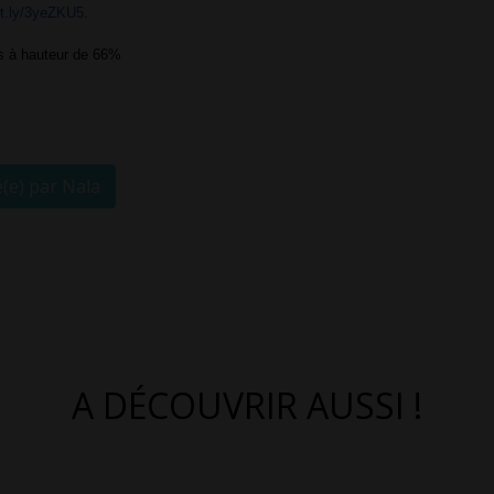
bit.ly/3yeZKU5
.
s à hauteur de 66%
é(e) par Nala
A DÉCOUVRIR AUSSI !