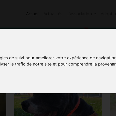
Accueil
Actualités
L'association
Adopti
Nala a été adopté !
E NOS
Voir tous les pensionnaires
gies de suivi pour améliorer votre expérience de navigatio
lyser le trafic de notre site et pour comprendre la provenan
Découvrez aussi :
S