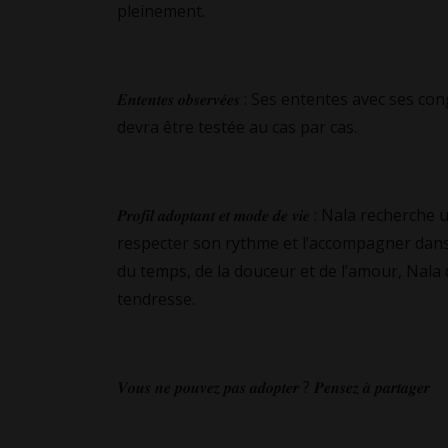
pleinement.
𝑬𝒏𝒕𝒆𝒏𝒕𝒆𝒔 𝒐𝒃𝒔𝒆𝒓𝒗𝒆́𝒆𝒔 : Ses ententes a
devra être testée au cas par cas.
𝑷𝒓𝒐𝒇𝒊𝒍 𝒂𝒅𝒐𝒑𝒕𝒂𝒏𝒕 𝒆𝒕 𝒎𝒐𝒅𝒆 𝒅𝒆 𝒗𝒊𝒆 : N
respecter son rythme et l’accompagner dans 
du temps, de la douceur et de l’amour, Nala
tendresse.
𝑽𝒐𝒖𝒔 𝒏𝒆 𝒑𝒐𝒖𝒗𝒆𝒛 𝒑𝒂𝒔 𝒂𝒅𝒐𝒑𝒕𝒆𝒓 ? 𝑷𝒆𝒏𝒔𝒆𝒛 𝒂̀ 𝒑𝒂𝒓𝒕𝒂𝒈𝒆𝒓