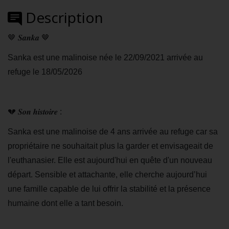
Description
🤎
𝑺𝒂𝒏𝒌𝒂
🤎
Sanka est une malinoise née le 22/09/2021 arrivée au
refuge le 18/05/2026
💔
𝑺𝒐𝒏
𝒉𝒊𝒔𝒕𝒐𝒊𝒓𝒆
:
Sanka est une malinoise de 4 ans arrivée au refuge car sa
propriétaire ne souhaitait plus la garder et envisageait de
l'euthanasier. Elle est aujourd'hui en quête d'un nouveau
départ. Sensible et attachante, elle cherche aujourd’hui
une famille capable de lui offrir la stabilité et la présence
humaine dont elle a tant besoin.