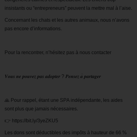
insistants ou “entrepreneurs” peuvent la mettre mal à l’aise.
Concernant les chats et les autres animaux, nous n’avons
pas encore d’informations.
Pour la rencontrer, n’hésitez pas à nous contacter
𝑽𝒐𝒖𝒔
𝒏𝒆
𝒑𝒐𝒖𝒗𝒆𝒛
𝒑𝒂𝒔
𝒂𝒅𝒐𝒑𝒕𝒆𝒓
?
𝑷𝒆𝒏𝒔𝒆𝒛
𝒂
̀
𝒑𝒂𝒓𝒕𝒂𝒈𝒆𝒓
🙏
Pour rappel, étant une SPA indépendante, les aides
sont plus que jamais nécessaires.
👉
https://bit.ly/3yeZKU5
Les dons sont déductibles des impôts à hauteur de 66 %