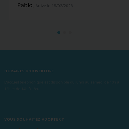
Pablo,
Arrivé le 18/02/2026
HORAIRES D'OUVERTURE
L'accueil téléphonique est disponible du lundi au samedi de 10h à
12h et de 14h à 18h.
VOUS SOUHAITEZ ADOPTER ?