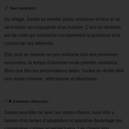
🦴
𝑺𝒐𝒏
𝒄𝒂𝒓𝒂𝒄𝒕𝒆
𝒓𝒆
:
Au refuge, Sanka se montre assez anxieuse en box et se
sent mieux accompagnée d'un humain. C’est un véritable
pot de colle qui recherche constamment la présence et le
contact de ses référents.
Elle peut se montrer un peu méfiante lors des premières
rencontres, le temps d’observer et de prendre confiance.
Mais une fois les présentations faites, Sanka se révèle être
une super chienne : affectueuse et attachante.
✅❌
𝑬𝒏𝒕𝒆𝒏𝒕𝒆𝒔
𝒐𝒃𝒔𝒆𝒓𝒗𝒆
𝒆𝒔
:
Sanka peut-être ok avec les autres chiens, mais elle a
besoin d’un temps d’adaptation et apprécie davantage les
congénères calmes et respectueux. Les chiens trop