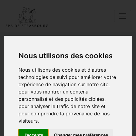
Une belle collecte à la CTS !
Nous utilisons des cookies
27/05/2026 |
Posté par Catherine |
Don
Collectes
Zoom sur
Mise en avant
|
Mots clés:
Nous utilisons des cookies et d'autres
technologies de suivi pour améliorer votre
expérience de navigation sur notre site,
pour vous montrer un contenu
personnalisé et des publicités ciblées,
pour analyser le trafic de notre site et
pour comprendre la provenance de nos
visiteurs.
Un grand merci à la
CTS Strasbourg (Page officielle)
pour l’organisation de cette collecte en interne au
J'accepte
Changer mes préférences