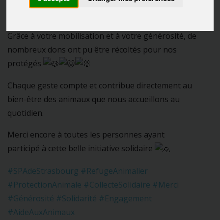
profit de notre refuge
Grâce à votre mobilisation et à votre générosité, de
nombreux dons ont pu être récoltés pour nos
protégés
Chaque geste compte et contribue directement au
bien-être des animaux que nous accueillons au
quotidien.
Merci encore à toutes les personnes ayant
participé à cette belle initiative solidaire
#SPAdeStrasbourg
#RefugeAnimalier
#ProtectionAnimale
#CollecteSolidaire
#Merci
#Générosité
#Solidarité
#Engagement
#AideAuxAnimaux