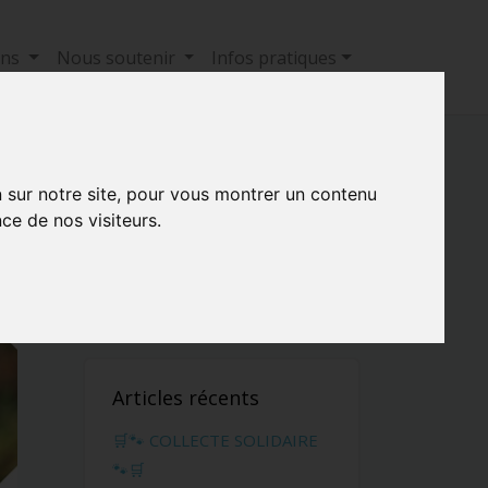
ons
Nous soutenir
Infos pratiques
n sur notre site, pour vous montrer un contenu
ce de nos visiteurs.
Retrouver un article
Articles récents
🛒🐾 COLLECTE SOLIDAIRE
🐾🛒