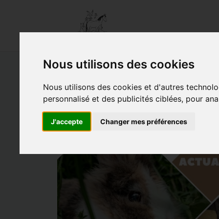
Nous utilisons des cookies
Merci pour ce don !
Nous utilisons des cookies et d'autres technolo
personnalisé et des publicités ciblées, pour ana
30/05/2026 |
Posté par Catherine |
Don
Zoom sur
Mise en avant
|
M
J'accepte
Changer mes préférences