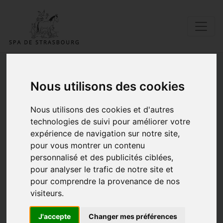
Nous utilisons des cookies
Grande campagne de
stérilisations de chats
Nous utilisons des cookies et d'autres
technologies de suivi pour améliorer votre
libres
expérience de navigation sur notre site,
pour vous montrer un contenu
14/04/2022 |
Posté par Catherine |
Don
|
Mots clés:
Don
personnalisé et des publicités ciblées,
pour analyser le trafic de notre site et
pour comprendre la provenance de nos
visiteurs.
J'accepte
Changer mes préférences