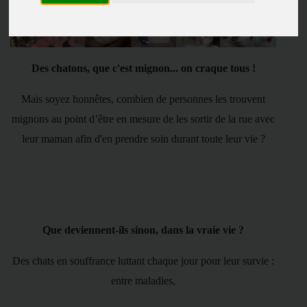
Des chatons, que c'est mignon... on craque tous !
Mais soyez honnêtes, combien de personnes les trouvent
mignons au point d’être en mesure de les sortir de la rue avec
leur maman afin d'en prendre soin durant toute leur vie ?
Que deviennent-ils sinon, dans la vraie vie ?
Des chats en souffrance luttant chaque jour pour leur survie :
entre maladies,