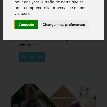
pour analyser le trafic de notre site et
pour comprendre la provenance de nos
Informations Diverses
visiteurs.
Fortes chaleurs
J'accepte
Changer mes préférences
20/06/2025 |
Posté par Catherine |
Mots clés:
Canicule
Chaleur
Conseils
Protection animale
Coup de chaleur, les bons gestes à
adopter ! ...
En lire plus