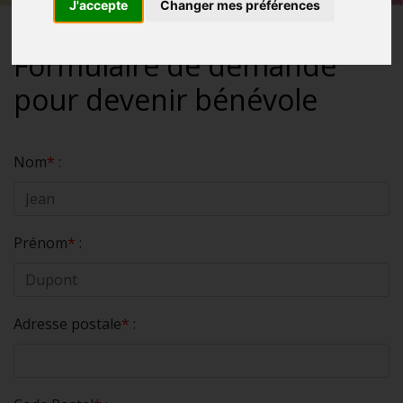
J'accepte
Changer mes préférences
Formulaire de demande
pour devenir bénévole
Nom
*
:
Prénom
*
:
Adresse postale
*
: