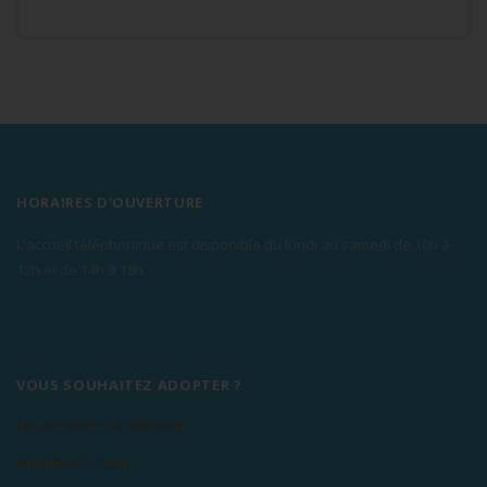
HORAIRES D'OUVERTURE
L'accueil téléphonique est disponible du lundi au samedi de 10h à
12h et de 14h à 18h.
VOUS SOUHAITEZ ADOPTER ?
Les conditions d'adoption
Adopter un chien