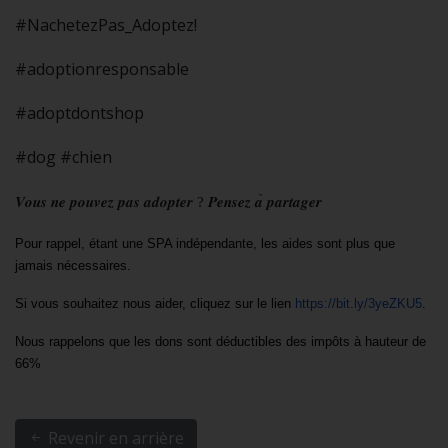
#NachetezPas_Adoptez!
#adoptionresponsable
#adoptdontshop
#dog #chien
𝑽𝒐𝒖𝒔
𝒏𝒆
𝒑𝒐𝒖𝒗𝒆𝒛
𝒑𝒂𝒔
𝒂𝒅𝒐𝒑𝒕𝒆𝒓
?
𝑷𝒆𝒏𝒔𝒆𝒛
𝒂
̀
𝒑𝒂𝒓𝒕𝒂𝒈𝒆𝒓
Pour rappel, étant une SPA indépendante, les aides sont plus que 
jamais nécessaires.
Si vous souhaitez nous aider, cliquez sur le lien 
https://bit.ly/3yeZKU5
.
Nous rappelons que les dons sont déductibles des impôts à hauteur de 
66%
Revenir en arrière