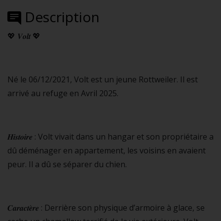
Description
💖 𝑽𝒐𝒍𝒕 💖
Né le 06/12/2021, Volt est un jeune Rottweiler. Il est
arrivé au refuge en Avril 2025.
𝑯𝒊𝒔𝒕𝒐𝒊𝒓𝒆 : Volt vivait dans un hangar et son propriétaire a
dû déménager en appartement, les voisins en avaient
peur. Il a dû se séparer du chien.
𝑪𝒂𝒓𝒂𝒄𝒕𝒆̀𝒓𝒆 : Derrière son physique d’armoire à glace, se