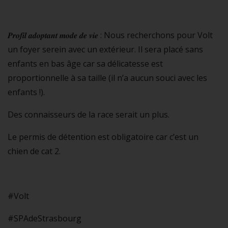
𝑷𝒓𝒐𝒇𝒊𝒍 𝒂𝒅𝒐𝒑𝒕𝒂𝒏𝒕 𝒎𝒐𝒅𝒆 𝒅𝒆 𝒗𝒊𝒆 : Nous recherchons pour Volt
un foyer serein avec un extérieur. Il sera placé sans
enfants en bas âge car sa délicatesse est
proportionnelle à sa taille (il n’a aucun souci avec les
enfants !).
Des connaisseurs de la race serait un plus.
Le permis de détention est obligatoire car c’est un
chien de cat 2.
#Volt
#SPAdeStrasbourg