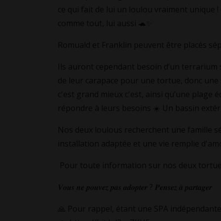
ce qui fait de lui un loulou vraiment unique !
comme tout, lui aussi 🐢✨
Romuald et Franklin peuvent être placés s
Ils auront cependant besoin d’un terrarium 
de leur carapace pour une tortue, donc une
c'est grand mieux c'est, ainsi qu’une plage 
répondre à leurs besoins ☀️ Un bassin extéri
Nos deux loulous recherchent une famille sér
installation adaptée et une vie remplie d'am
Pour toute information sur nos deux tortu
𝑽𝒐𝒖𝒔 𝒏𝒆 𝒑𝒐𝒖𝒗𝒆𝒛 𝒑𝒂𝒔 𝒂𝒅𝒐𝒑𝒕𝒆𝒓 ? 𝑷𝒆𝒏𝒔𝒆𝒛 𝒂̀ 𝒑𝒂𝒓𝒕𝒂𝒈𝒆𝒓
🙏 Pour rappel, étant une SPA indépendante,