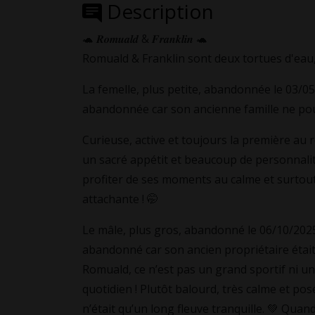
Description
🐢 𝑹𝒐𝒎𝒖𝒂𝒍𝒅 & 𝑭𝒓𝒂𝒏𝒌𝒍𝒊𝒏 🐢
Romuald & Franklin sont deux tortues d'eau
La femelle, plus petite, abandonnée le 03/05/
abandonnée car son ancienne famille ne pou
Curieuse, active et toujours la première au 
un sacré appétit et beaucoup de personnali
profiter de ses moments au calme et surtout…
attachante ! 🤭
Le mâle, plus gros, abandonné le 06/10/2025, 
abandonné car son ancien propriétaire était 
Romuald, ce n’est pas un grand sportif ni u
quotidien ! Plutôt balourd, très calme et posé
n’était qu’un long fleuve tranquille. 💚 Quan