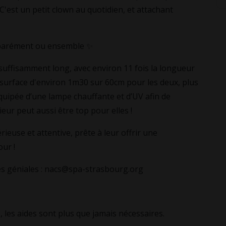
 C'est un petit clown au quotidien, et attachant
éparément ou ensemble ✨
suffisamment long, avec environ 11 fois la longueur
 surface d'environ 1m30 sur 60cm pour les deux, plus
équipée d’une lampe chauffante et d’UV afin de
eur peut aussi être top pour elles !
ieuse et attentive, prête à leur offrir une
our !
es géniales : nacs@spa-strasbourg.org
 les aides sont plus que jamais nécessaires.