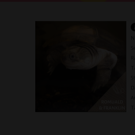
N
S
R
Ta
St
D
A
T