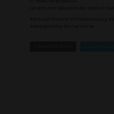
👉 https://bit.ly/3yeZKU5
Les dons sont déductibles des impôts à hau
#Romuald #Franklin #SPAdeStrasbourg #N
#adoptdontshop #tortue #turtle
Revenir en arrière
Je suis intéress