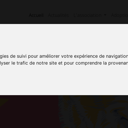
Accueil
Actualités
L'association
Adopti
Romuald et Franklin a été adopté 
gies de suivi pour améliorer votre expérience de navigatio
E NOS
Voir tous les pensionnaires
lyser le trafic de notre site et pour comprendre la provenan
Découvrez aussi :
S