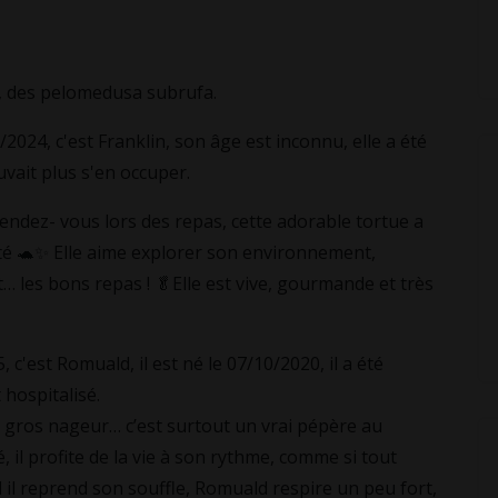
, des pelomedusa subrufa.
2024, c'est Franklin, son âge est inconnu, elle a été
vait plus s'en occuper.
rendez- vous lors des repas, cette adorable tortue a
té 🐢✨ Elle aime explorer son environnement,
 les bons repas ! 🥬Elle est vive, gourmande et très
c'est Romuald, il est né le 07/10/2020, il a été
hospitalisé.
n gros nageur… c’est surtout un vrai pépère au
, il profite de la vie à son rythme, comme si tout
d il reprend son souffle, Romuald respire un peu fort,