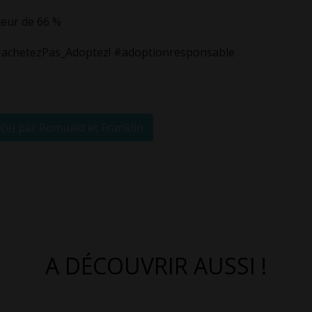
teur de 66 %
achetezPas_Adoptez! #adoptionresponsable
é(e) par Romuald et Franklin
A DÉCOUVRIR AUSSI !