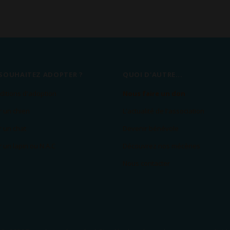
SOUHAITEZ ADOPTER ?
QUOI D'AUTRE...
ditions d'adoption
Nous faire un don
 un chien
L'actualité de l'association
 un chat
Devenir bénévole
 un lapin ou N.A.C
Découvrez nos mécènes
Nous contacter