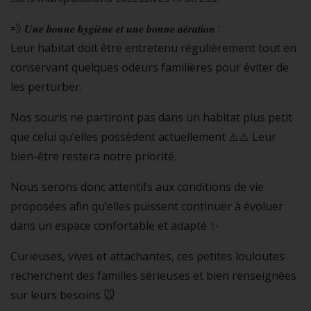
💨 𝑼𝒏𝒆 𝒃𝒐𝒏𝒏𝒆 𝒉𝒚𝒈𝒊𝒆̀𝒏𝒆 𝒆𝒕 𝒖𝒏𝒆 𝒃𝒐𝒏𝒏𝒆 𝒂𝒆́𝒓𝒂𝒕𝒊𝒐𝒏 :
Leur habitat doit être entretenu régulièrement tout en
conservant quelques odeurs familières pour éviter de
les perturber.
Nos souris ne partiront pas dans un habitat plus petit
que celui qu’elles possèdent actuellement ⚠️⚠️ Leur
bien-être restera notre priorité.
Nous serons donc attentifs aux conditions de vie
proposées afin qu’elles puissent continuer à évoluer
dans un espace confortable et adapté ✨
Curieuses, vives et attachantes, ces petites louloutes
recherchent des familles sérieuses et bien renseignées
sur leurs besoins 🐭