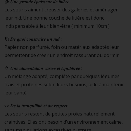
🪵 𝑼𝒏𝒆 𝒈𝒓𝒂𝒏𝒅𝒆 𝒆́𝒑𝒂𝒊𝒔𝒔𝒆𝒖𝒓 𝒅𝒆 𝒍𝒊𝒕𝒊𝒆̀𝒓𝒆 :
Les souris aiment creuser des galeries et aménager
leur nid. Une bonne couche de litière est donc
indispensable à leur bien-être ( minimum 10cm )
🧻 𝑫𝒆 𝒒𝒖𝒐𝒊 𝒄𝒐𝒏𝒔𝒕𝒓𝒖𝒊𝒓𝒆 𝒖𝒏 𝒏𝒊𝒅 :
Papier non parfumé, foin ou matériaux adaptés leur
permettent de créer un endroit rassurant où dormir.
🥦 𝑼𝒏𝒆 𝒂𝒍𝒊𝒎𝒆𝒏𝒕𝒂𝒕𝒊𝒐𝒏 𝒗𝒂𝒓𝒊𝒆́𝒆 𝒆𝒕 𝒆́𝒒𝒖𝒊𝒍𝒊𝒃𝒓𝒆́𝒆 :
Un mélange adapté, complété par quelques légumes
frais et protéines selon leurs besoins, aide à maintenir
leur santé.
👀 𝑫𝒆 𝒍𝒂 𝒕𝒓𝒂𝒏𝒒𝒖𝒊𝒍𝒍𝒊𝒕𝒆́ 𝒆𝒕 𝒅𝒖 𝒓𝒆𝒔𝒑𝒆𝒄𝒕 :
Les souris restent de petites proies naturellement
craintives. Elles ont besoin d’un environnement calme,
sans manipulations excessives ni stress.