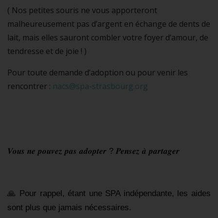
( Nos petites souris ne vous apporteront
malheureusement pas d’argent en échange de dents de
lait, mais elles sauront combler votre foyer d’amour, de
tendresse et de joie ! )
Pour toute demande d’adoption ou pour venir les
rencontrer :
nacs@spa-strasbourg.org
𝑽𝒐𝒖𝒔 𝒏𝒆 𝒑𝒐𝒖𝒗𝒆𝒛 𝒑𝒂𝒔 𝒂𝒅𝒐𝒑𝒕𝒆𝒓 ? 𝑷𝒆𝒏𝒔𝒆𝒛 𝒂̀ 𝒑𝒂𝒓𝒕𝒂𝒈𝒆𝒓 
🙏 Pour rappel, étant une SPA indépendante, les aides 
sont plus que jamais nécessaires. 