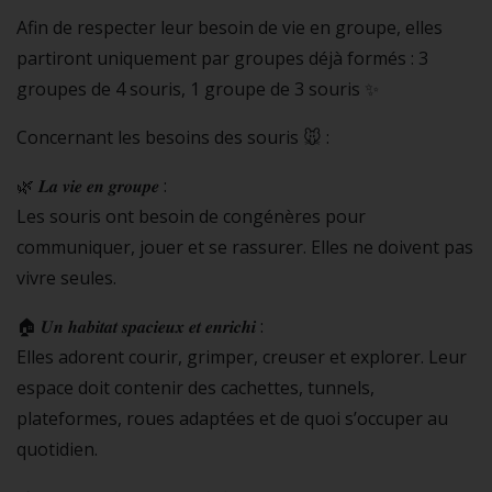
Afin de respecter leur besoin de vie en groupe, elles
partiront uniquement par groupes déjà formés : 3
groupes de 4 souris, 1 groupe de 3 souris ✨
Concernant les besoins des souris 🐭 :
🌿 𝑳𝒂 𝒗𝒊𝒆 𝒆𝒏 𝒈𝒓𝒐𝒖𝒑𝒆 :
Les souris ont besoin de congénères pour
communiquer, jouer et se rassurer. Elles ne doivent pas
vivre seules.
🏠 𝑼𝒏 𝒉𝒂𝒃𝒊𝒕𝒂𝒕 𝒔𝒑𝒂𝒄𝒊𝒆𝒖𝒙 𝒆𝒕 𝒆𝒏𝒓𝒊𝒄𝒉𝒊 :
Elles adorent courir, grimper, creuser et explorer. Leur
espace doit contenir des cachettes, tunnels,
plateformes, roues adaptées et de quoi s’occuper au
quotidien.