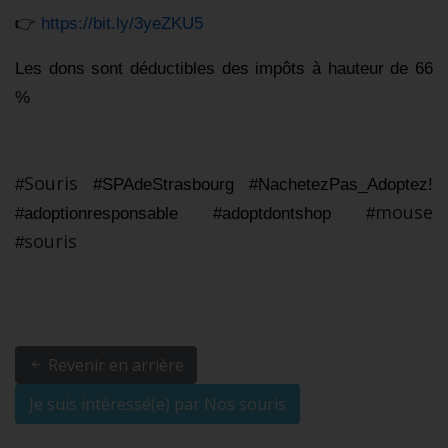
👉 
https://bit.ly/3yeZKU5
Les dons sont déductibles des impôts à hauteur de 66 
% 
Souris
#
#SPAdeStrasbourg
#NachetezPas_Adoptez
! 
mouse
#adoptionresponsable
#adoptdontshop
#
souris
#
Revenir en arrière
Je suis intéressé(e) par Nos souris