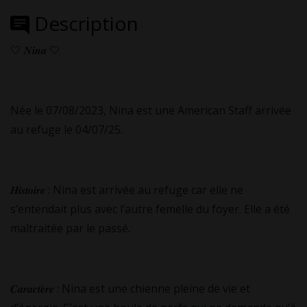
Description
🤍 𝑵𝒊𝒏𝒂 🤍
Née le 07/08/2023, Nina est une American Staff arrivée
au refuge le 04/07/25.
𝑯𝒊𝒔𝒕𝒐𝒊𝒓𝒆 : Nina est arrivée au refuge car elle ne
s’entendait plus avec l’autre femelle du foyer. Elle a été
maltraitée par le passé.
𝑪𝒂𝒓𝒂𝒄𝒕𝒆̀𝒓𝒆 : Nina est une chienne pleine de vie et