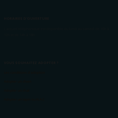
HORAIRES D'OUVERTURE
L'accueil téléphonique est disponible du lundi au samedi de 10h à
12h et de 14h à 18h.
VOUS SOUHAITEZ ADOPTER ?
Les conditions d'adoption
Adopter un chien
Adopter un chat
Adopter un lapin ou N.A.C