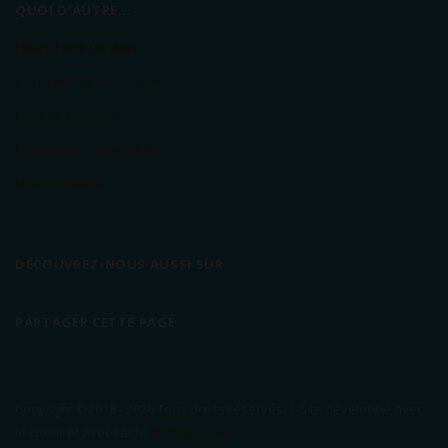
QUOI D'AUTRE...
Nous faire un don
L'actualité de l'association
Devenir bénévole
Découvrez nos mécènes
Nous contacter
DÉCOUVREZ-NOUS AUSSI SUR
PARTAGER CETTE PAGE
Copyright ©2018 -
2026 Tous droits réservés. | Site développé avec
le coeur et avec l'aide
de bénévoles
.