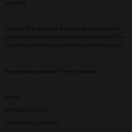
de qualité.
Chien de 1ère catégorie, le permis de détention et le
port de la muselière sont obligatoires pour Nina. Pour
tout renseignement supplémentaire, contactez-nous.
𝑽𝒐𝒖𝒔 𝒏𝒆 𝒑𝒐𝒖𝒗𝒆𝒛 𝒑𝒂𝒔 𝒂𝒅𝒐𝒑𝒕𝒆𝒓 ? 𝑷𝒆𝒏𝒔𝒆𝒛 𝒂̀ 𝒑𝒂𝒓𝒕𝒂𝒈𝒆𝒓
#Nina
#SPAdeStrasbourg
#NachetezPas_Adoptez!