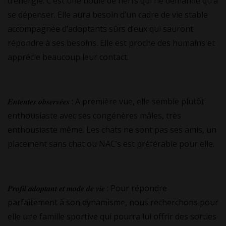
d’énergie. C’est une boule de nerfs qui ne demande qu’à
se dépenser. Elle aura besoin d’un cadre de vie stable
accompagnée d’adoptants sûrs d’eux qui sauront
répondre à ses besoins. Elle est proche des humains et
apprécie beaucoup leur contact.
𝑬𝒏𝒕𝒆𝒏𝒕𝒆𝒔 𝒐𝒃𝒔𝒆𝒓𝒗𝒆́𝒆𝒔 : A première vue, elle semble plutôt
enthousiaste avec ses congénères mâles, très
enthousiaste même. Les chats ne sont pas ses amis, un
placement sans chat ou NAC’s est préférable pour elle.
𝑷𝒓𝒐𝒇𝒊𝒍 𝒂𝒅𝒐𝒑𝒕𝒂𝒏𝒕 𝒆𝒕 𝒎𝒐𝒅𝒆 𝒅𝒆 𝒗𝒊𝒆 : Pour répondre
parfaitement à son dynamisme, nous recherchons pour
elle une famille sportive qui pourra lui offrir des sorties