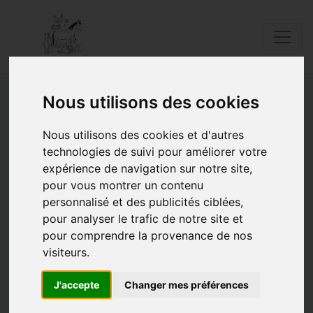
Nous utilisons des cookies
🕊️ 𝑵𝒐𝒕𝒓𝒆 𝒉𝒐𝒎𝒎𝒂𝒈𝒆 𝒂𝒖𝒙
Nous utilisons des cookies et d'autres
𝒂𝒏𝒊𝒎𝒂𝒖𝒙 𝒅𝒆 𝒍𝒂 𝑺𝒆𝒄𝒐𝒏𝒅𝒆 𝑮𝒖𝒆𝒓𝒓𝒆
technologies de suivi pour améliorer votre
expérience de navigation sur notre site,
𝑴𝒐𝒏𝒅𝒊𝒂𝒍𝒆 🕊️
pour vous montrer un contenu
personnalisé et des publicités ciblées,
05/05/2026 |
Posté par Catherine |
Evènements
Zoom sur
Le saviez-vous
Mise en
pour analyser le trafic de notre site et
avant
|
Mots clés:
pour comprendre la provenance de nos
visiteurs.
J'accepte
Changer mes préférences