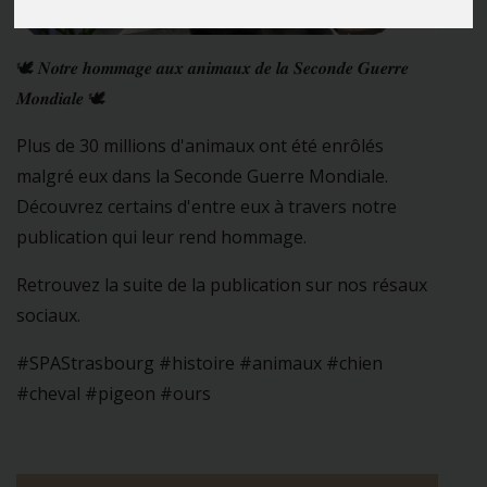
🕊️ 𝑵𝒐𝒕𝒓𝒆 𝒉𝒐𝒎𝒎𝒂𝒈𝒆 𝒂𝒖𝒙 𝒂𝒏𝒊𝒎𝒂𝒖𝒙 𝒅𝒆 𝒍𝒂 𝑺𝒆𝒄𝒐𝒏𝒅𝒆 𝑮𝒖𝒆𝒓𝒓𝒆
𝑴𝒐𝒏𝒅𝒊𝒂𝒍𝒆 🕊️
Plus de 30 millions d'animaux ont été enrôlés
malgré eux dans la Seconde Guerre Mondiale.
Découvrez certains d'entre eux à travers notre
publication qui leur rend hommage.
Retrouvez la suite de la publication sur nos résaux
sociaux.
#SPAStrasbourg #histoire #animaux #chien
#cheval #pigeon #ours