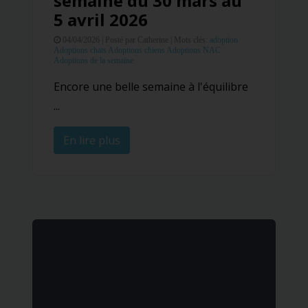
semaine du 30 mars au
5 avril 2026
04/04/2026 |
Posté par Catherine |
Mots clés:
adoption
Adoptions chats
Adoptions chiens
Adoptions NAC
Adoptions de la semaine
Encore une belle semaine à l'équilibre
...
En lire plus