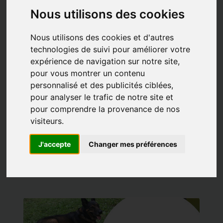
Nous utilisons des cookies
Adoption
Adoptions de la
Nous utilisons des cookies et d'autres
technologies de suivi pour améliorer votre
semaine du 27 juillet au
expérience de navigation sur notre site,
2 aout 2026
pour vous montrer un contenu
31/07/2026 |
Posté par Catherine |
Mots clés:
Abandon
personnalisé et des publicités ciblées,
Adoptions chats
Adoptions chiens
Adoptions NAC
pour analyser le trafic de notre site et
Adoptions de la semaine
pour comprendre la provenance de nos
Les entrées ne baissent pas. ...
visiteurs.
En lire plus
J'accepte
Changer mes préférences