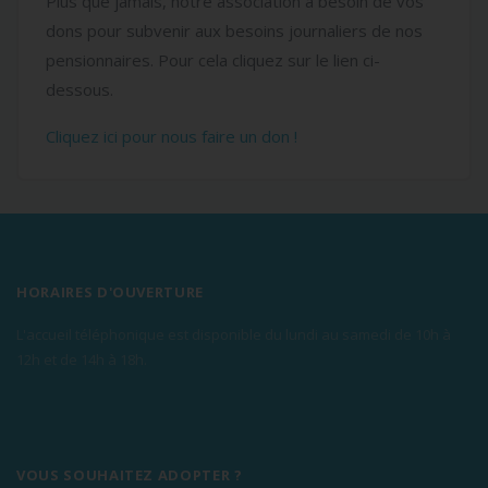
Plus que jamais, notre association a besoin de vos
dons pour subvenir aux besoins journaliers de nos
pensionnaires. Pour cela cliquez sur le lien ci-
dessous.
Cliquez ici pour nous faire un don !
HORAIRES D'OUVERTURE
L'accueil téléphonique est disponible du lundi au samedi de 10h à
12h et de 14h à 18h.
VOUS SOUHAITEZ ADOPTER ?