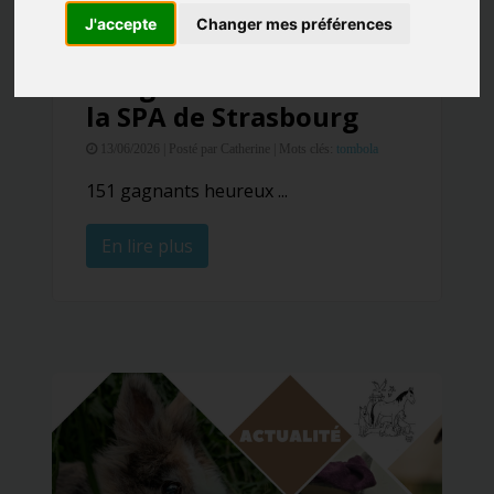
J'accepte
Changer mes préférences
Informations Diverses
Tirage de la Tombola de
la SPA de Strasbourg
13/06/2026 |
Posté par Catherine |
Mots clés:
tombola
151 gagnants heureux ...
En lire plus