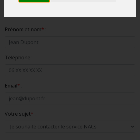
Nous écrire !
Prénom et nom
*
:
Téléphone :
Email
*
:
Votre sujet
*
: