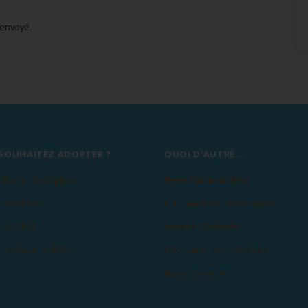
 envoyé.
SOUHAITEZ ADOPTER ?
QUOI D'AUTRE...
ditions d'adoption
Nous faire un don
 un chien
L'actualité de l'association
 un chat
Devenir bénévole
 un lapin ou N.A.C
Découvrez nos mécènes
Nous contacter