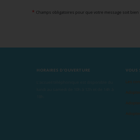
*
Champs obligatoires pour que votre message soit bien
HORAIRES D'OUVERTURE
VOUS 
Les con
L'accueil téléphonique est disponible du
lundi au samedi de 10h à 12h et de 14h à
Adopter
18h.
Adopter
Adopter