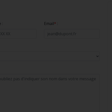
 :
Email
*
: